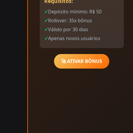
Requisitos:
Depósito mínimo: R$ 50
Rollover: 35x bônus
Válido por 30 dias
Apenas novos usuários
🚀 ATIVAR BÔNUS