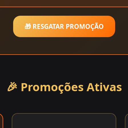
🎁 RESGATAR PROMOÇÃO
🎉 Promoções Ativas