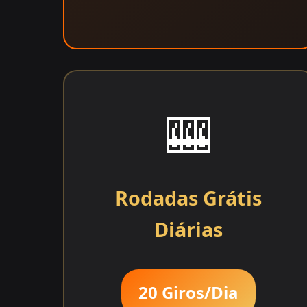
🎰
Rodadas Grátis
Diárias
20 Giros/Dia