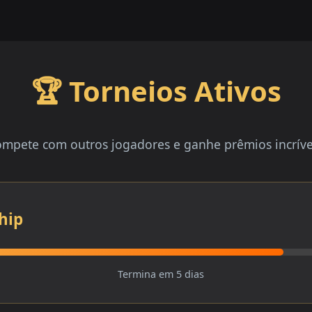
🏆 Torneios Ativos
mpete com outros jogadores e ganhe prêmios incríve
hip
Termina em 5 dias