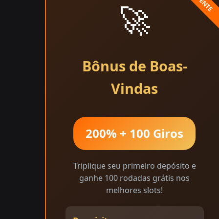
🚀
Bônus de Boas-
Vindas
200% + 100 Giros
Triplique seu primeiro depósito e
ganhe 100 rodadas grátis nos
melhores slots!