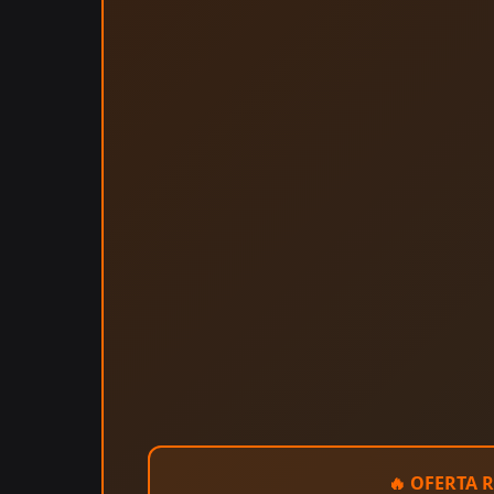
🔥
OFERTA 