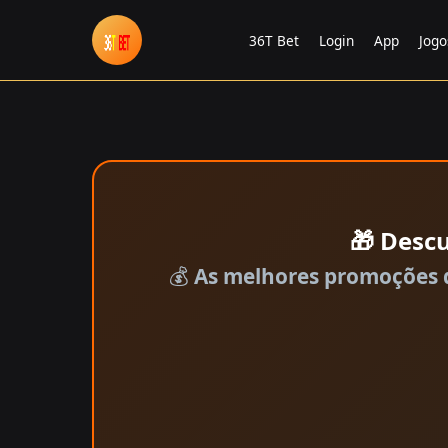
36T Bet
Login
App
Jogo
🎁 Desc
💰
As melhores promoções d