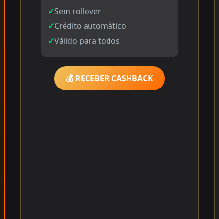
Sem rollover
Crédito automático
Válido para todos
💰 RECEBER CASHBACK