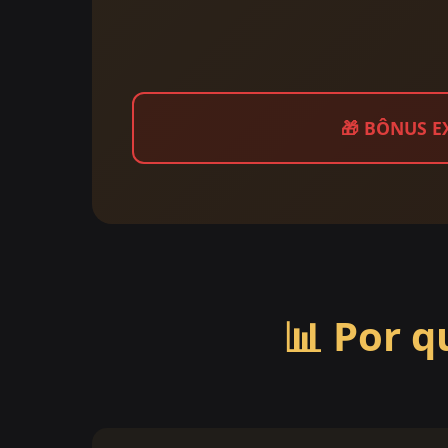
🎁
BÔNUS EX
📊 Por q