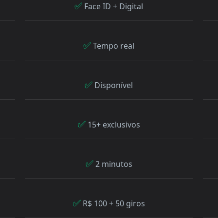
✅
Face ID + Digital
✅
Tempo real
✅
Disponível
✅
15+ exclusivos
✅
2 minutos
✅
R$ 100 + 50 giros