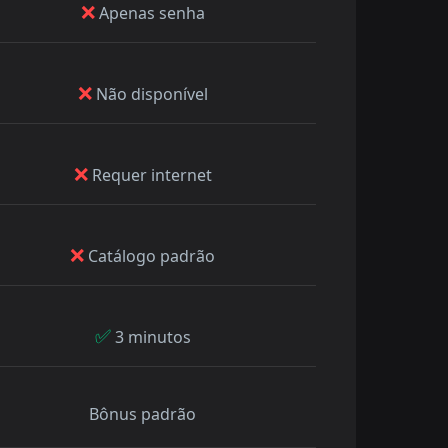
❌
Apenas senha
❌
Não disponível
❌
Requer internet
❌
Catálogo padrão
✅
3 minutos
Bônus padrão