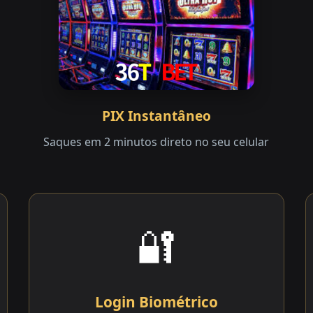
PIX Instantâneo
Saques em 2 minutos direto no seu celular
🔐
Login Biométrico