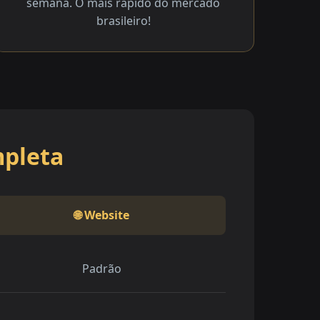
semana. O mais rápido do mercado
brasileiro!
mpleta
🌐 Website
Padrão