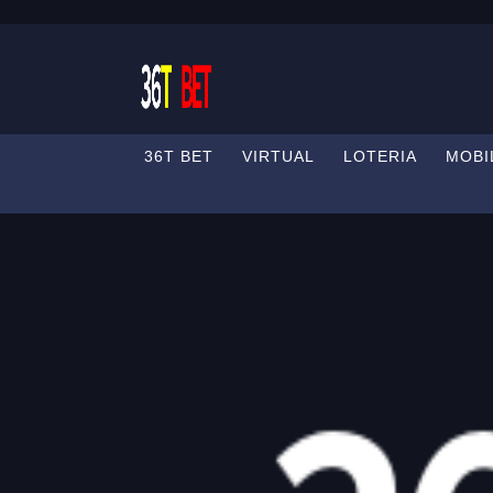
36T BET
VIRTUAL
LOTERIA
MOBI