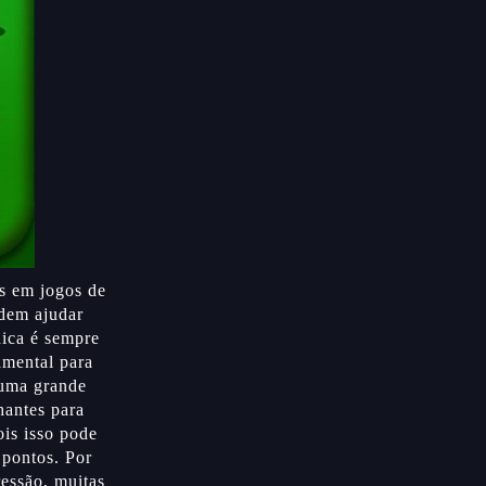
es em jogos de
odem ajudar
dica é sempre
amental para
 uma grande
hantes para
ois isso pode
 pontos. Por
ressão, muitas