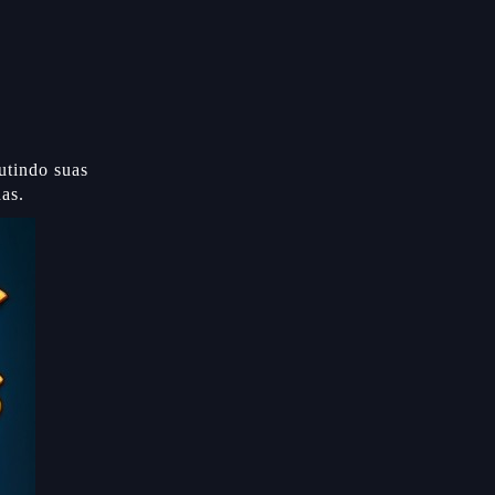
utindo suas
das.