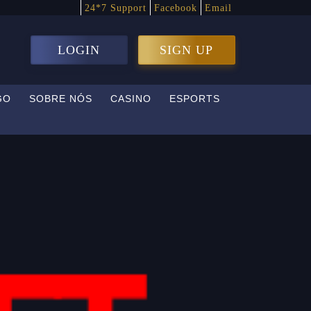
24*7 Support
Facebook
Email
LOGIN
SIGN UP
GO
SOBRE NÓS
CASINO
ESPORTS