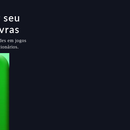
r seu
vras
ades em jogos
ionários.