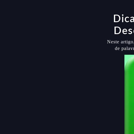
Dica
Des
Neste artigo
de palav