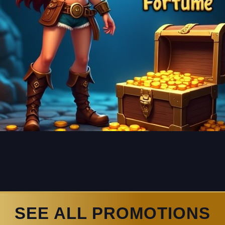
SEE ALL PROMOTIONS