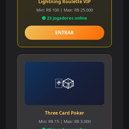
Lightning Roulette VIP
Min: R$ 100 | Max: R$ 25.000
🟢 23 jogadores online
ENTRAR
🃏🎲
Three Card Poker
Min: R$ 15 | Max: R$ 3.000