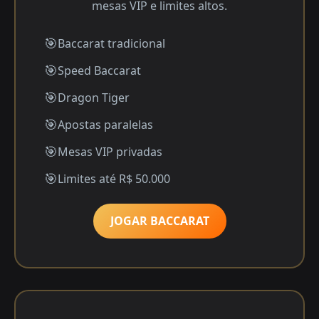
mesas VIP e limites altos.
Baccarat tradicional
Speed Baccarat
Dragon Tiger
Apostas paralelas
Mesas VIP privadas
Limites até R$ 50.000
JOGAR BACCARAT