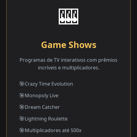
🎰
Game Shows
Programas de TV interativos com prêmios
incríveis e multiplicadores.
Crazy Time Evolution
Monopoly Live
Dream Catcher
Lightning Roulette
Multiplicadores até 500x