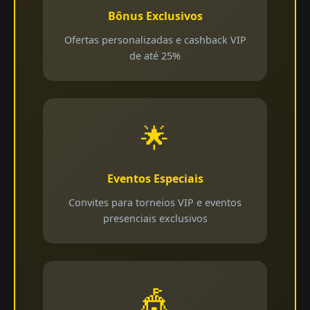
Bônus Exclusivos
Ofertas personalizadas e cashback VIP
de até 25%
🌟
Eventos Especiais
Convites para torneios VIP e eventos
presenciais exclusivos
🎪