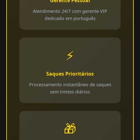
Gerente Pessoal
Atendimento 24/7 com gerente VIP
dedicado em português
⚡
Saques Prioritários
Processamento instantâneo de saques
sem limites diários
🎁