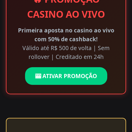
CASINO AO VIVO
Primeira aposta no casino ao vivo
com 50% de cashback!
Válido até R$ 500 de volta | Sem
rollover | Creditado em 24h
🎰 ATIVAR PROMOÇÃO