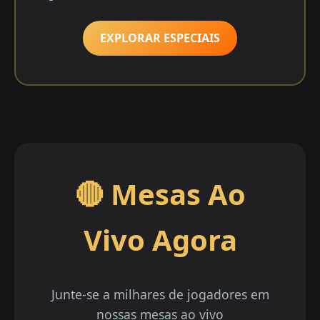
EXPLORAR ESPECIAIS
🔴 Mesas Ao
Vivo Agora
Junte-se a milhares de jogadores em
nossas mesas ao vivo