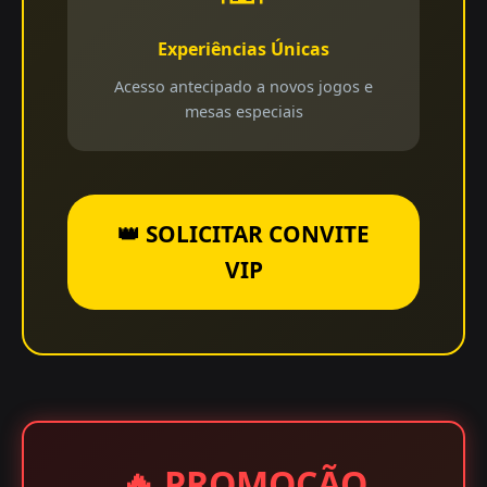
Experiências Únicas
Acesso antecipado a novos jogos e
mesas especiais
👑 SOLICITAR CONVITE
VIP
🔥 PROMOÇÃO