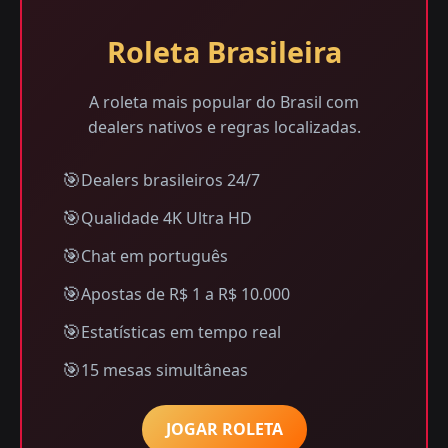
Roleta Brasileira
A roleta mais popular do Brasil com
dealers nativos e regras localizadas.
Dealers brasileiros 24/7
Qualidade 4K Ultra HD
Chat em português
Apostas de R$ 1 a R$ 10.000
Estatísticas em tempo real
15 mesas simultâneas
JOGAR ROLETA