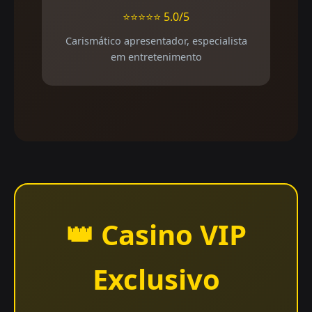
⭐⭐⭐⭐⭐ 5.0/5
Carismático apresentador, especialista
em entretenimento
👑 Casino VIP
Exclusivo