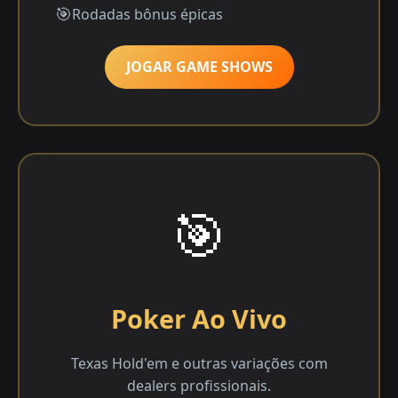
Rodadas bônus épicas
JOGAR GAME SHOWS
🎯
Poker Ao Vivo
Texas Hold'em e outras variações com
dealers profissionais.