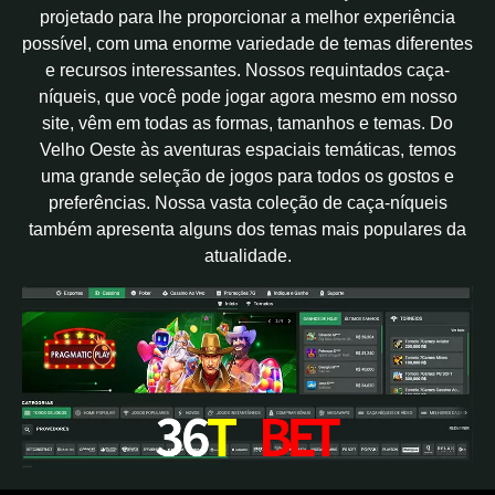
projetado para lhe proporcionar a melhor experiência
possível, com uma enorme variedade de temas diferentes
e recursos interessantes. Nossos requintados caça-
níqueis, que você pode jogar agora mesmo em nosso
site, vêm em todas as formas, tamanhos e temas. Do
Velho Oeste às aventuras espaciais temáticas, temos
uma grande seleção de jogos para todos os gostos e
preferências. Nossa vasta coleção de caça-níqueis
também apresenta alguns dos temas mais populares da
atualidade.