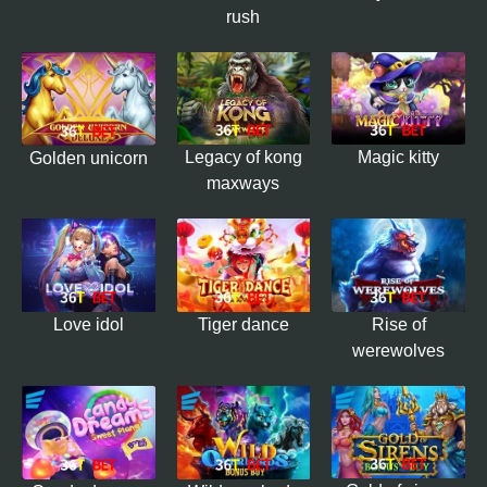
rush
Legacy of kong
Magic kitty
Golden unicorn
maxways
Tiger dance
Love idol
Rise of
werewolves