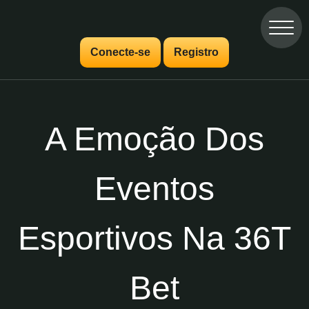
Conecte-se
Registro
A Emoção Dos
Eventos
Esportivos Na 36T
Bet