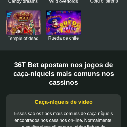
Gold of sirens
Wild overlords
Candy dreams
Rueda de chile
Temple of dead
36T Bet apostam nos jogos de
caça-níqueis mais comuns nos
cassinos
Caça-níqueis de vídeo
Esses são os tipos mais comuns de caça-níqueis
encontrados nos cassinos on-line. Normalmente,