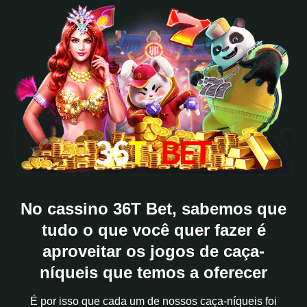
No cassino 36T Bet, sabemos que
tudo o que você quer fazer é
aproveitar os jogos de caça-
níqueis que temos a oferecer
É por isso que cada um de nossos caça-níqueis foi