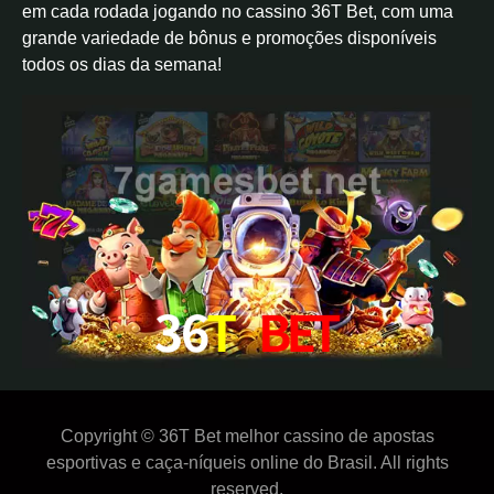
em cada rodada jogando no cassino 36T Bet, com uma
grande variedade de bônus e promoções disponíveis
todos os dias da semana!
Copyright © 36T Bet melhor cassino de apostas
esportivas e caça-níqueis online do Brasil. All rights
reserved.