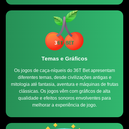
Temas e Gráficos
Os jogos de caça-níqueis do 36T Bet apresentam
diferentes temas, desde civilizações antigas e
mitologia até fantasia, aventura e máquinas de frutas
clássicas. Os jogos vêm com gráficos de alta
qualidade e efeitos sonoros envolventes para
melhorar a experiência de jogo.