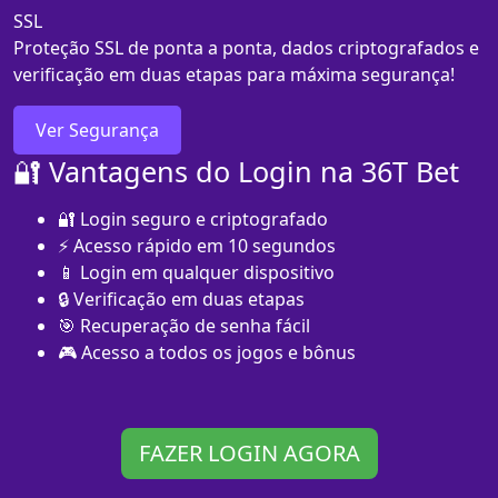
SSL
Proteção SSL de ponta a ponta, dados criptografados e
verificação em duas etapas para máxima segurança!
Ver Segurança
🔐 Vantagens do Login na 36T Bet
🔐 Login seguro e criptografado
⚡ Acesso rápido em 10 segundos
📱 Login em qualquer dispositivo
🔒 Verificação em duas etapas
🎯 Recuperação de senha fácil
🎮 Acesso a todos os jogos e bônus
FAZER LOGIN AGORA