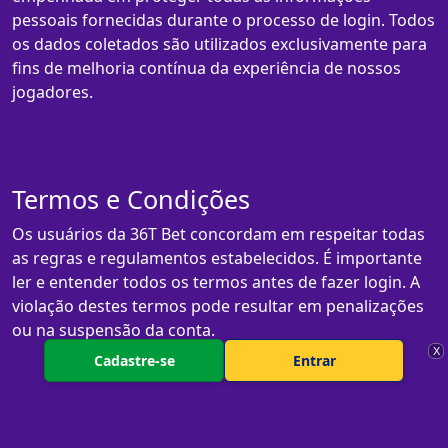
pessoais fornecidas durante o processo de login. Todos
os dados coletados são utilizados exclusivamente para
fins de melhoria contínua da experiência de nossos
jogadores.
Termos e Condições
Os usuários da 36T Bet concordam em respeitar todas
as regras e regulamentos estabelecidos. É importante
ler e entender todos os termos antes de fazer login. A
violação destes termos pode resultar em penalizações
ou na suspensão da conta.
X
Cadastre-se
Entrar