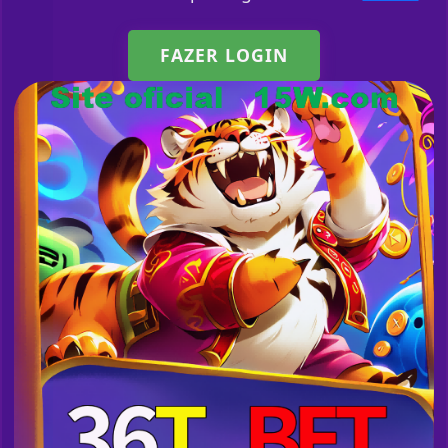
FAZER LOGIN