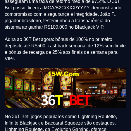
asseguram uma taxa de retorno média de 97.2%. O 36T
Bet possui licença MGA/B2C/XXX/YYYY, demonstrando
compromisso com a segurança e integridade. João P.,
jogador brasileiro, testemunhou a transparência do
sistema ao ganhar R$100,000 no Blackjack VIP.
Adira ao 36T Bet agora: bônus de 100% no primeiro
depósito até R$500, cashback semanal de 12% sem limite
e bônus de recarga de 25% aos finais de semana para
VIPs.
No 36T Bet, jogos populares como Lightning Roulette,
Infinite Blackjack e Baccarat Squeeze são destaques.
Lightning Roulette, da Evolution Gaming, oferece