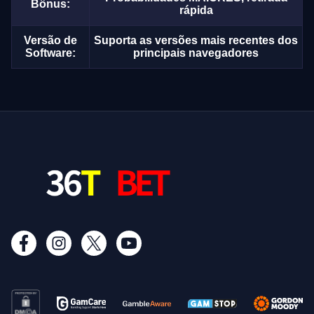
Bônus:
rápida
Versão de
Suporta as versões mais recentes dos
Software:
principais navegadores