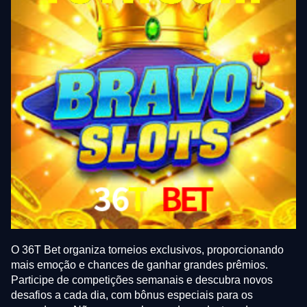
O 36T Bet organiza torneios exclusivos, proporcionando
mais emoção e chances de ganhar grandes prêmios.
Participe de competições semanais e descubra novos
desafios a cada dia, com bônus especiais para os