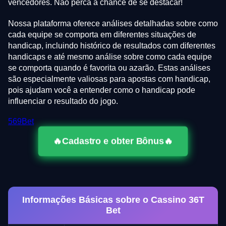
vencedores. Não perca a chance de se destacar!
Nossa plataforma oferece análises detalhadas sobre como
cada equipe se comporta em diferentes situações de
handicap, incluindo histórico de resultados com diferentes
handicaps e até mesmo análise sobre como cada equipe
se comporta quando é favorita ou azarão. Estas análises
são especialmente valiosas para apostas com handicap,
pois ajudam você a entender como o handicap pode
influenciar o resultado do jogo.
569Bet
🔥Cadastro e obter Bônus🔥
Informações Básicas sobre o Cassino 36T
Bet